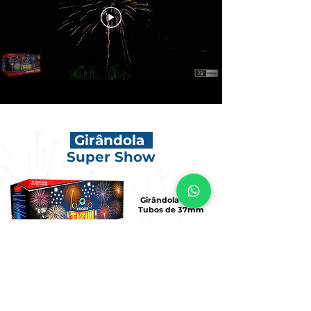
Girândola
Super Show
Girândola de 72
Tubos de 37mm