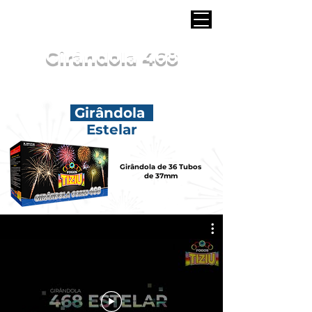
Girândola 468
Girândola
Estelar
Girândola de 36 Tubos
de 37mm